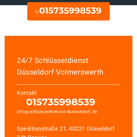
24/7 Schlüsseldienst
Düsseldorf Volmerswerth
Kontakt
info@schluesseldienste-duesseldorf.de
Speditionstraße 21, 40221 Düsseldorf