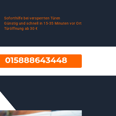
Soforthilfe bei versperrten Türen
Günstig und schnell in 15-35 Minuten vor Ort
Türöffnung ab 30 €