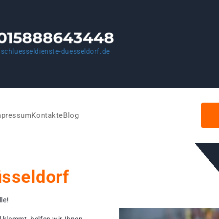
schluesseldienste-duesseldorf.de
mpressum
Kontakte
Blog
üsseldorf
le!