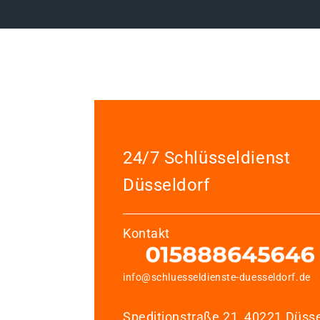
24/7 Schlüsseldienst
Düsseldorf
Kontakt
info@schluesseldienste-duesseldorf.de
Speditionstraße 21, 40221 Düsse