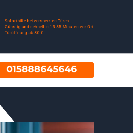
Soforthilfe bei versperrten Türen
Günstig und schnell in 15-35 Minuten vor Ort
Türöffnung ab 30 €