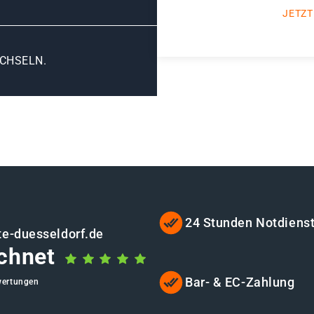
JETZT
CHSELN.
24 Stunden Notdiens
te-duesseldorf.de
chnet
Bar- & EC-Zahlung
wertungen