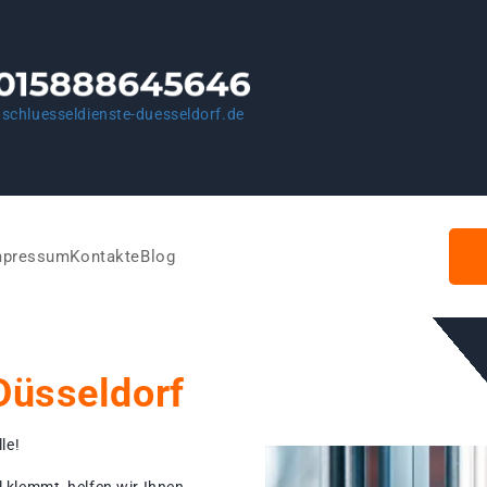
schluesseldienste-duesseldorf.de
mpressum
Kontakte
Blog
Düsseldorf
le!