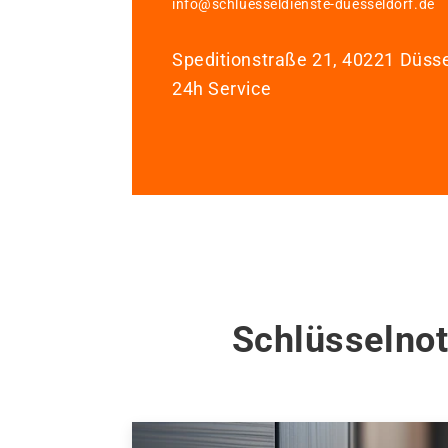
info@schluesseldienste-duesseldorf.de
Speditionstraße 21, 40221 Düsse
24h Service
Schlüsselnot