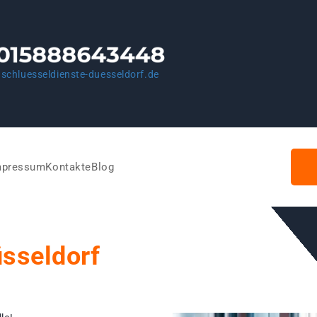
schluesseldienste-duesseldorf.de
mpressum
Kontakte
Blog
üsseldorf