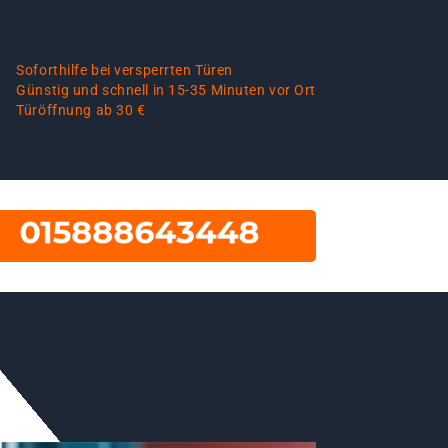
Soforthilfe bei versperrten Türen
Günstig und schnell in 15-35 Minuten vor Ort
Türöffnung ab 30 €