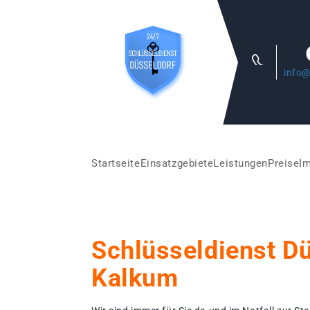
info@
Startseite
Einsatzgebiete
Leistungen
Preise
I
Schlüsseldienst D
Kalkum