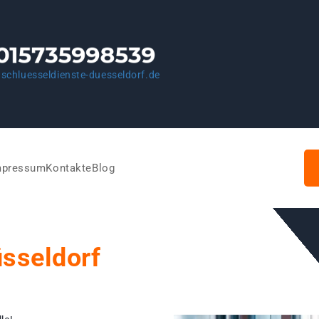
schluesseldienste-duesseldorf.de
mpressum
Kontakte
Blog
üsseldorf