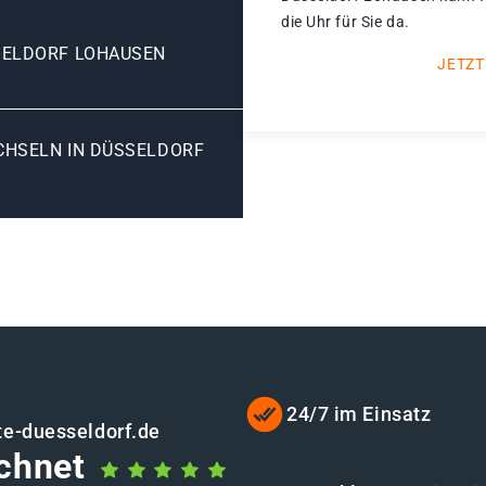
die Uhr für Sie da.
SELDORF LOHAUSEN
JETZT
HSELN IN DÜSSELDORF L
24/7 im Einsatz
te-duesseldorf.de
chnet