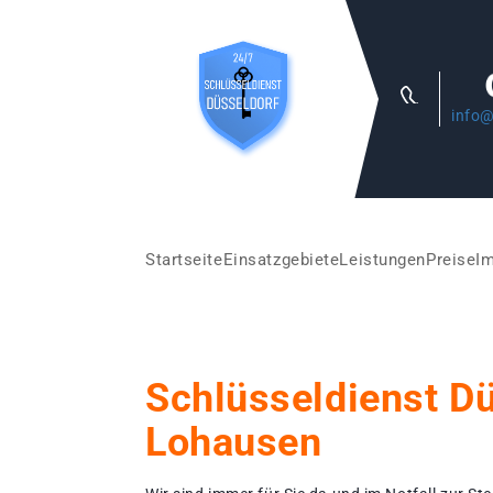
info@
Startseite
Einsatzgebiete
Leistungen
Preise
I
Schlüsseldienst D
Lohausen