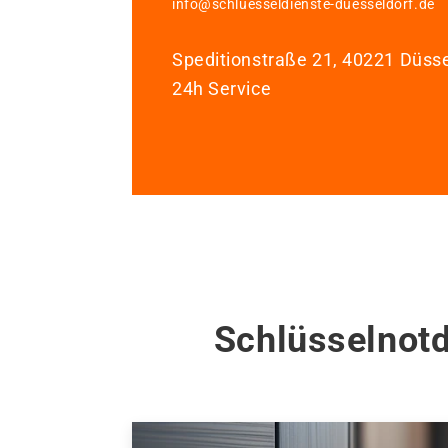
info@schluesseldienste-duesseldorf.de
Speditionstraße 21, 40221 Düsse
24h Service
Schlüsselnotd