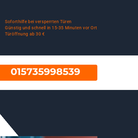
Soforthilfe bei versperrten Türen
Günstig und schnell in 15-35 Minuten vor Ort
Türöffnung ab 30 €