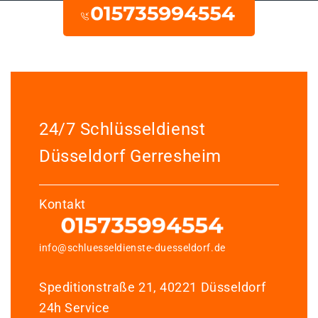
24/7 Schlüsseldienst
Düsseldorf Gerresheim
Kontakt
info@schluesseldienste-duesseldorf.de
Speditionstraße 21, 40221 Düsseldorf
24h Service