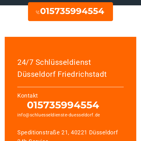
24/7 Schlüsseldienst
Düsseldorf Friedrichstadt
Kontakt
info@schluesseldienste-duesseldorf.de
Speditionstraße 21, 40221 Düsseldorf