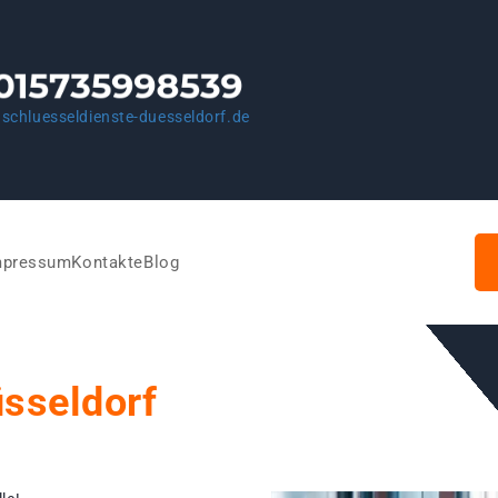
schluesseldienste-duesseldorf.de
mpressum
Kontakte
Blog
üsseldorf