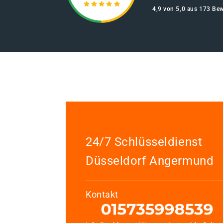
4,9 von 5,0 aus 173 Be
24/7 Schlüsseldienst
Düsseldorf Angermund
Kontakt