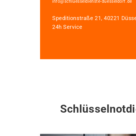
info@schluesseldienste-duesseldorf.de
Speditionstraße 21, 40221 Düsse
24h Service
Schlüsselnotd