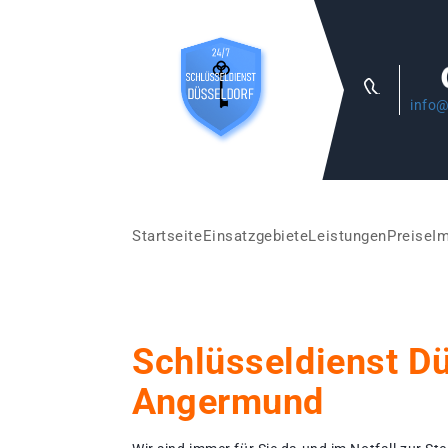
info@
Startseite
Einsatzgebiete
Leistungen
Preise
I
Schlüsseldienst D
Angermund