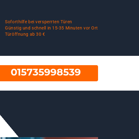
Soforthilfe bei versperrten Türen
Günstig und schnell in 15-35 Minuten vor Ort
Türöffnung ab 30 €